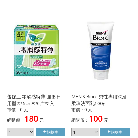
蕾妮亞 零觸感特薄-量多日
MENʼS Biore 男性專用深層
用型22.5cm*20片*2入
柔珠洗面乳100g
市價：0 元
市價：0 元
180
100
網購價：
元
網購價：
元
購物車
購物車