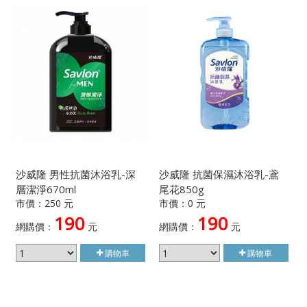
沙威隆 男性抗菌沐浴乳-深
沙威隆 抗菌保濕沐浴乳-鳶
層潔淨670ml
尾花850g
市價：250 元
市價：0 元
190
190
網購價：
元
網購價：
元
購物車
購物車