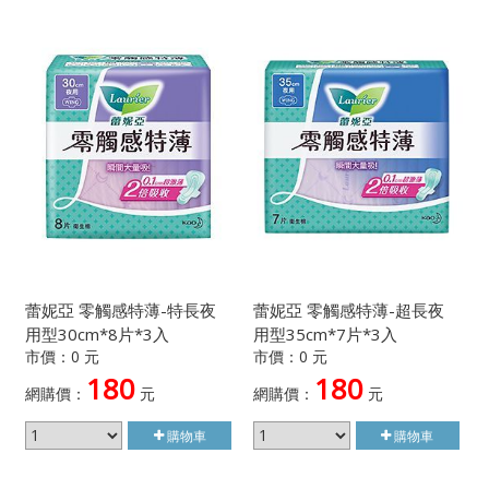
蕾妮亞 零觸感特薄-特長夜
蕾妮亞 零觸感特薄-超長夜
用型30cm*8片*3入
用型35cm*7片*3入
市價：0 元
市價：0 元
180
180
網購價：
元
網購價：
元
購物車
購物車