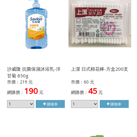
沙威隆 抗菌保濕沐浴乳-洋
上潔 日式棉花棒-方盒200支
甘菊 850g
市價：219 元
市價：60 元
190
45
網購價：
元
網購價：
元
購物車
購物車