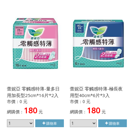
蕾妮亞 零觸感特薄-量多日
蕾妮亞 零觸感特薄-極長夜
用加長型25cm*16片*2入
用型40cm*6片*3入
市價：0 元
市價：0 元
180
180
網購價：
元
網購價：
元
購物車
購物車