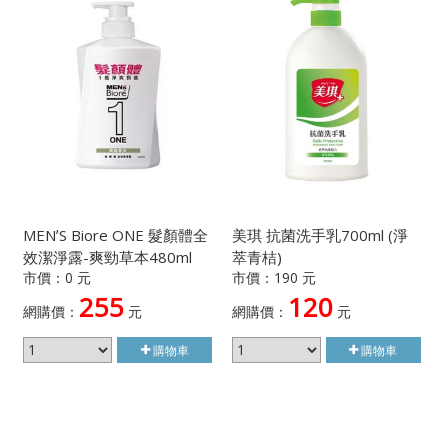
MENʼS Biore ONE 髮顏體全
美琪 抗菌洗手乳700ml (淨
效潔淨露-爽勁草本480ml
萃青桔)
市價：0 元
市價：190 元
255
120
網購價：
元
網購價：
元
購物車
購物車