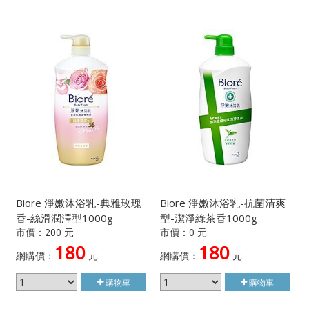
Biore 淨嫩沐浴乳-典雅玫瑰
Biore 淨嫩沐浴乳-抗菌清爽
香-絲滑潤澤型1000g
型-潔淨綠茶香1000g
市價：200 元
市價：0 元
180
180
網購價：
元
網購價：
元
購物車
購物車