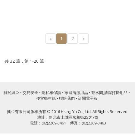
«
1
2
»
共 32 筆，第 1-20 筆
關於興亞
•
交易安全
•
隱私權保護
•
家庭清潔用品
•
茶水間,清潔打掃用品
•
便宜衛生紙
•
聯絡我們
•
訂閱電子報
興亞有限公司版權所有 © 2016 Hsing-Ya Co., Ltd. All Rights Reserved.
地址：新北市土城區永和街25之7號
電話：(02)2269-3461 傳真：(02)2269-3463