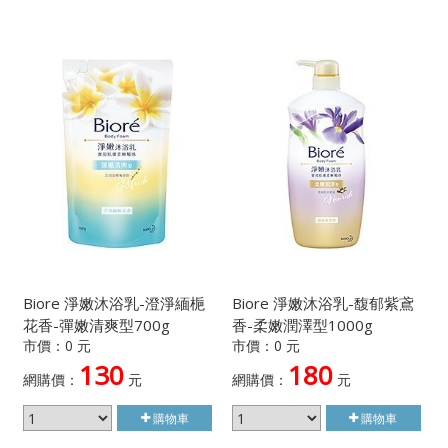
Biore 淨嫩沐浴乳-澄淨緬梔
Biore 淨嫩沐浴乳-馥郁紫鳶
花香-彈嫩清爽型700g
香-柔嫩潤澤型1000g
市價：0 元
市價：0 元
130
180
網購價：
元
網購價：
元
購物車
購物車