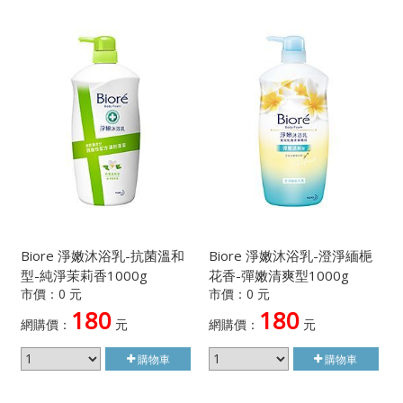
Biore 淨嫩沐浴乳-抗菌溫和
Biore 淨嫩沐浴乳-澄淨緬梔
型-純淨茉莉香1000g
花香-彈嫩清爽型1000g
市價：0 元
市價：0 元
180
180
網購價：
元
網購價：
元
購物車
購物車