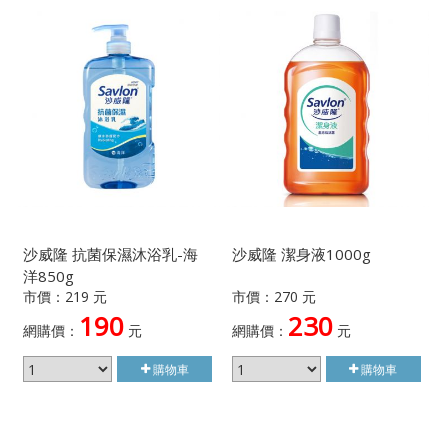
沙威隆 抗菌保濕沐浴乳-海
沙威隆 潔身液1000g
洋850g
市價：219 元
市價：270 元
190
230
網購價：
元
網購價：
元
購物車
購物車