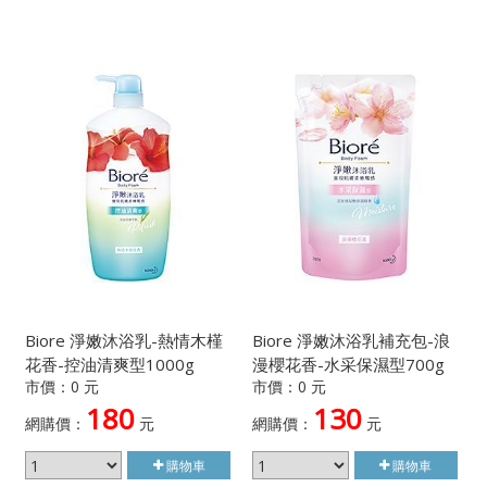
Biore 淨嫩沐浴乳-熱情木槿
Biore 淨嫩沐浴乳補充包-浪
花香-控油清爽型1000g
漫櫻花香-水采保濕型700g
市價：0 元
市價：0 元
180
130
網購價：
元
網購價：
元
購物車
購物車