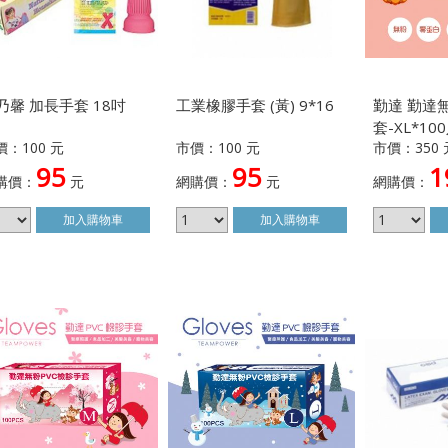
乃馨 加長手套 18吋
工業橡膠手套 (黃) 9*16
勤達 勤達
套-XL*10
價：100 元
市價：100 元
市價：350 
95
95
1
購價：
元
網購價：
元
網購價：
加入
購物車
加入
購物車