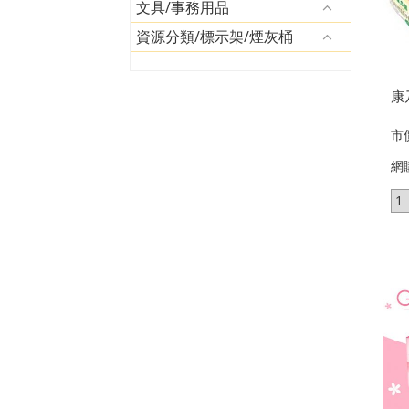
文具/事務用品
資源分類/標示架/煙灰桶
康
市
網