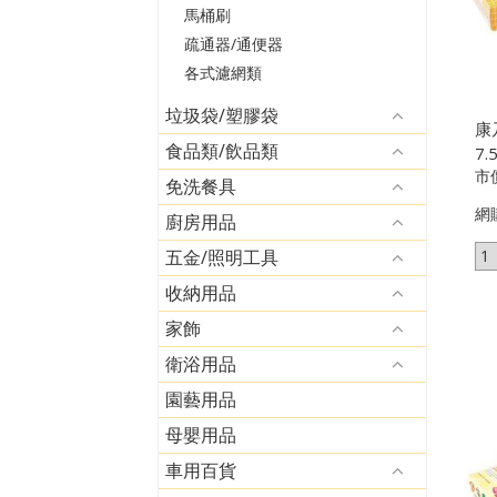
馬桶刷
疏通器/通便器
各式濾網類
垃圾袋/塑膠袋
康
食品類/飲品類
7.
市
免洗餐具
網
廚房用品
五金/照明工具
收納用品
家飾
衛浴用品
園藝用品
母嬰用品
車用百貨