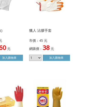
)
獵人 沾膠手套
元
市價：45 元
60
38
元
網購價：
元
加入
購物車
加入
購物車