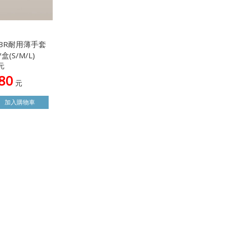
BR耐用薄手套
盒(S/M/L)
元
80
元
加入
購物車