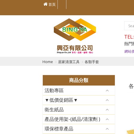
首頁
TEL:
熱門
若有客
網站
Home
居家清潔工具
各類手套
商品分類
各
活動專區
▼低價促銷區▼
衛生紙品
產品使用架-(紙品/清潔劑 )
環保標章產品