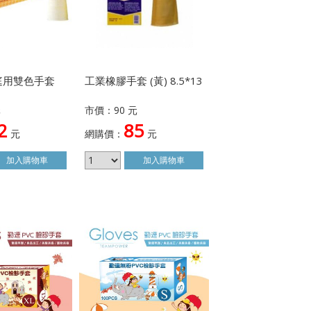
庭用雙色手套
工業橡膠手套 (黃) 8.5*13
元
市價：90 元
2
85
元
網購價：
元
加入
購物車
加入
購物車