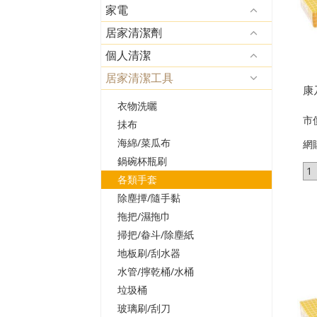
家電
居家清潔劑
個人清潔
居家清潔工具
康
衣物洗曬
市
抺布
海綿/菜瓜布
網
鍋碗杯瓶刷
各類手套
除塵撢/隨手黏
拖把/濕拖巾
掃把/畚斗/除塵紙
地板刷/刮水器
水管/擰乾桶/水桶
垃圾桶
玻璃刷/刮刀