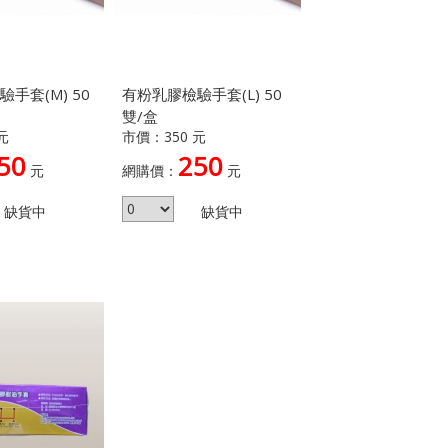
手套(M) 50
有粉乳膠檢驗手套(L) 50
雙/盒
元
市價：350 元
50
250
元
網購價：
元
缺貨中
缺貨中