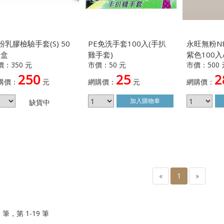
粉乳膠檢驗手套(S) 50
PE免洗手套100入(手扒
永旺無粉N
/盒
雞手套)
紫色100入/
價：350 元
市價：50 元
市價：500 
250
25
2
購價：
元
網購價：
元
網購價：
加入
購物車
缺貨中
«
1
»
9 筆，第 1-19 筆