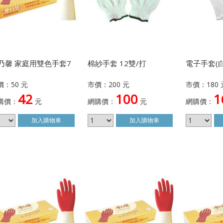
乃馨 家庭用雙色手套7
棉紗手套 12雙/打
電子手套(白
價：50 元
市價：200 元
市價：180 
42
100
1
購價：
元
網購價：
元
網購價：
加入
購物車
加入
購物車