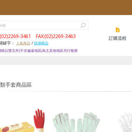
(02)2269-3461 FAX:(02)2269-3463
訂購流程
關鍵字：
/
人接到886開頭的電話, 請不要受理,以免受騙
人氣商品
防潮商品
價格以雙北市(不含偏遠地區)為主其他地區另行報價
類手套商品區