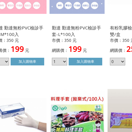
達 勤達無粉PVC檢診手
勤達 勤達無粉PVC檢診手
有粉乳膠檢驗
-M*100入
套-L*100入
雙/盒
價：350 元
市價：350 元
市價：350 
199
199
2
購價：
元
網購價：
元
網購價：
加入
購物車
加入
購物車