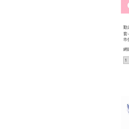
勤
套
市
網