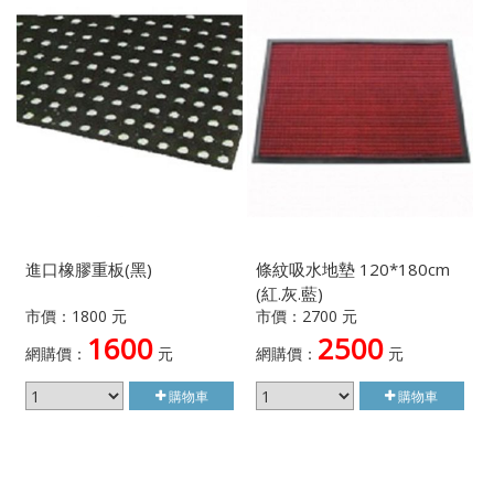
進口橡膠重板(黑)
條紋吸水地墊 120*180cm
(紅.灰.藍)
市價：1800 元
市價：2700 元
1600
2500
網購價：
元
網購價：
元
購物車
購物車