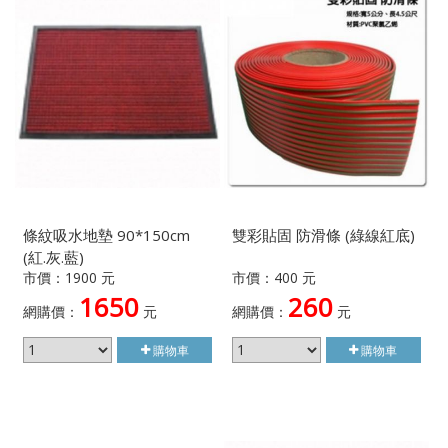
條紋吸水地墊 90*150cm
雙彩貼固 防滑條 (綠線紅底)
(紅.灰.藍)
市價：1900 元
市價：400 元
1650
260
網購價：
元
網購價：
元
購物車
購物車