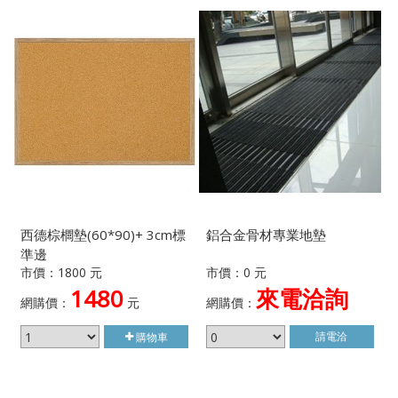
西德棕櫚墊(60*90)+ 3cm標
鋁合金骨材專業地墊
準邊
市價：1800 元
市價：0 元
1480
來電洽詢
網購價：
元
網購價：
請電洽
購物車