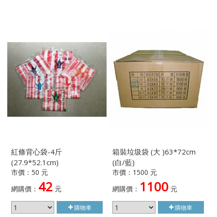
紅條背心袋-4斤
箱裝垃圾袋 (大 )63*72cm
(27.9*52.1cm)
(白/藍)
市價：50 元
市價：1500 元
42
1100
網購價：
元
網購價：
元
購物車
購物車