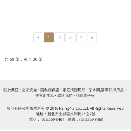
«
1
2
3
4
»
共 69 筆，第 1-20 筆
關於興亞
•
交易安全
•
隱私權保護
•
家庭清潔用品
•
茶水間,清潔打掃用品
•
便宜衛生紙
•
聯絡我們
•
訂閱電子報
興亞有限公司版權所有 © 2016 Hsing-Ya Co., Ltd. All Rights Reserved.
地址：新北市土城區永和街25之7號
電話：(02)2269-3461 傳真：(02)2269-3463