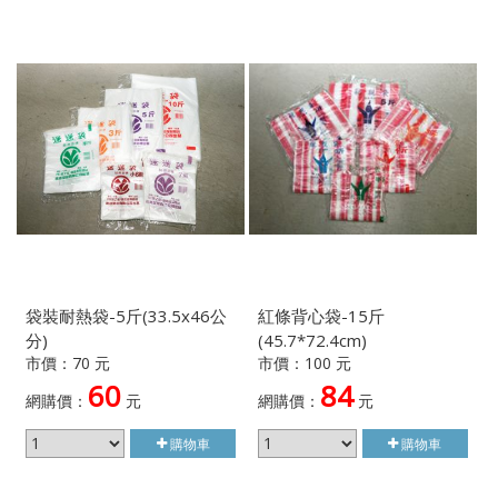
袋裝耐熱袋-5斤(33.5x46公
紅條背心袋-15斤
分)
(45.7*72.4cm)
市價：70 元
市價：100 元
60
84
網購價：
元
網購價：
元
購物車
購物車