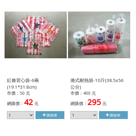
紅條背心袋-6兩
捲式耐熱袋-10斤(38.5x56
(19.1*31.8cm)
公分)
市價：50 元
市價：400 元
42
295
網購價：
元
網購價：
元
購物車
購物車