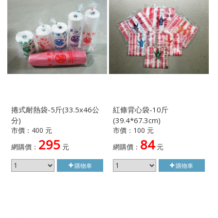
捲式耐熱袋-5斤(33.5x46公
紅條背心袋-10斤
分)
(39.4*67.3cm)
市價：400 元
市價：100 元
295
84
網購價：
元
網購價：
元
購物車
購物車