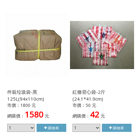
件裝垃圾袋-黑
紅條背心袋-2斤
125L(94x110cm)
(24.1*41.9cm)
市價：1800 元
市價：50 元
1580
42
網購價：
元
網購價：
元
購物車
購物車