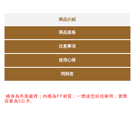
商品介紹
商品規格
注意事項
使用心得
問與答
桶身為亮面處裡；內桶為
PP
材質，一體成型好洗耐用，實際
容量為
5
公升
。