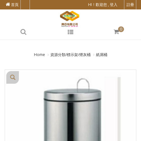
首頁
HI！歡迎您 , 登入
註冊
0
Home
資源分類/標示架/煙灰桶
紙屑桶