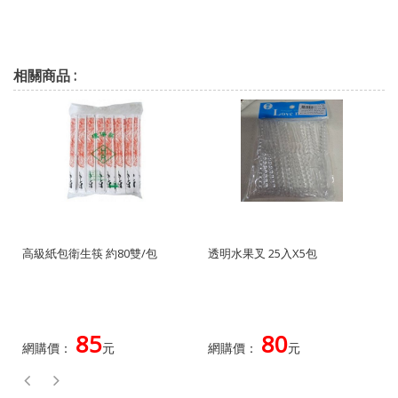
相關商品 :
高級紙包衛生筷 約80雙/包
透明水果叉 25入X5包
85
80
網購價：
元
網購價：
元