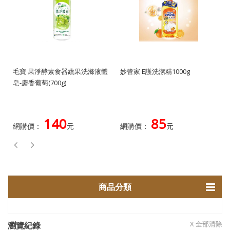
毛寶 果淨酵素食器蔬果洗滌液體
妙管家 E護洗潔精1000g
皂-麝香葡萄(700g)
140
85
網購價：
元
網購價：
元
商品分類
X 全部清除
瀏覽紀錄