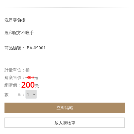
洗淨零負擔
溫和配方不咬手
商品編號： BA-09001
計量單位：桶
建議售價：
300
元
200
網購價：
元
數 量：
立即結帳
放入購物車