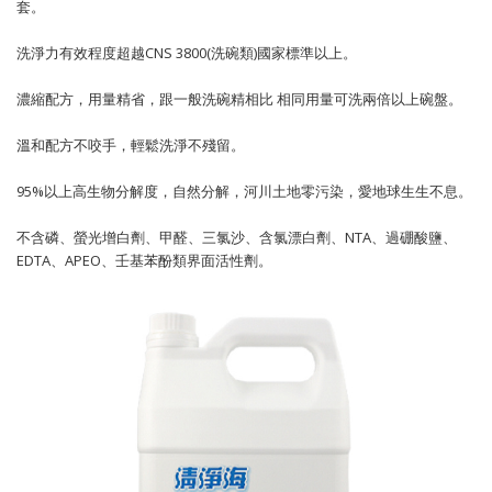
套。
洗淨力有效程度超越CNS 3800(洗碗類)國家標準以上。
濃縮配方，用量精省，跟一般洗碗精相比 相同用量可洗兩倍以上碗盤。
溫和配方不咬手，輕鬆洗淨不殘留。
95%以上高生物分解度，自然分解，河川土地零污染，愛地球生生不息。
不含磷、螢光增白劑、甲醛、三氯沙、含氯漂白劑、NTA、過硼酸鹽、
EDTA、APEO、壬基苯酚類界面活性劑。