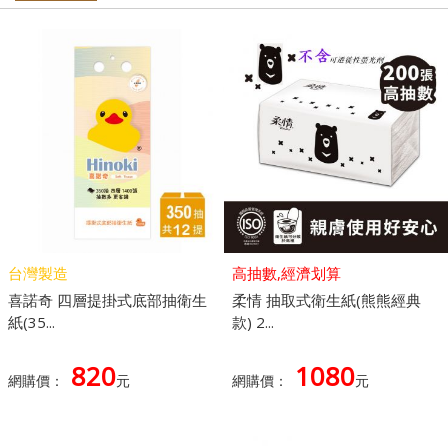
台灣製造
高抽數,經濟划算
喜諾奇 四層提掛式底部抽衛生
柔情 抽取式衛生紙(熊熊經典
紙(35...
款) 2...
820
1080
網購價：
元
網購價：
元