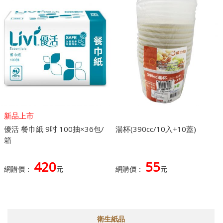
新品上市
優活 餐巾紙 9吋 100抽×36包/
湯杯(390cc/10入+10蓋)
箱
420
55
網購價：
元
網購價：
元
衛生紙品