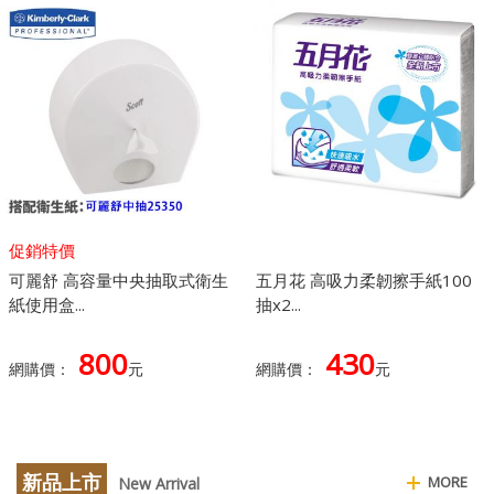
促銷特價
可麗舒 高容量中央抽取式衛生
五月花 高吸力柔韌擦手紙100
紙使用盒...
抽x2...
800
430
網購價：
元
網購價：
元
新品上市
MORE
New Arrival