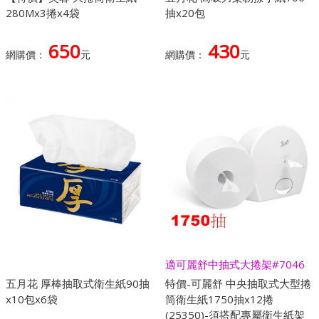
280Mx3捲x4袋
抽x20包
650
430
網購價：
元
網購價：
元
適可麗舒中抽式大捲架#7046
五月花 厚棒抽取式衛生紙90抽
特價-可麗舒 中央抽取式大型捲
x10包x6袋
筒衛生紙1750抽x12捲
(25350)-須搭配專屬衛生紙架