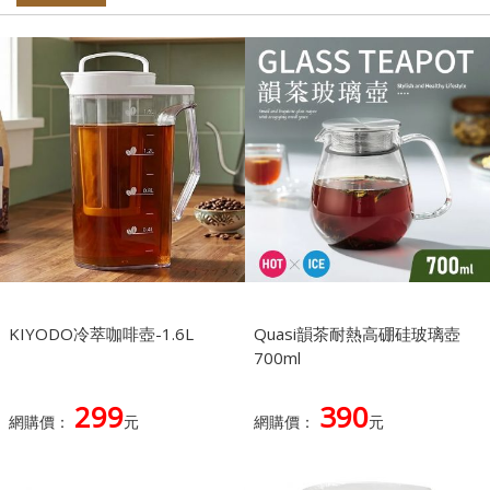
KIYODO冷萃咖啡壺-1.6L
Quasi韻茶耐熱高硼硅玻璃壺
700ml
299
390
網購價：
元
網購價：
元