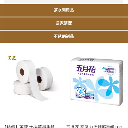
茶水間用品
居家清潔
不銹鋼制品
【特價】芙蓉 大捲筒衛生紙
五月花 高吸力柔韌擦手紙100